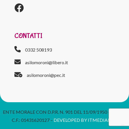
CONTATTI
0332 508193
asilomoroni@libero.it
asilomoroni@pec.it
ENTE MORALE CON D.P.R. N. 901 DEL 11/09/1950 – P. IVA E
C.F.: 01431620127 –
DEVELOPED BY ITMEDIANET